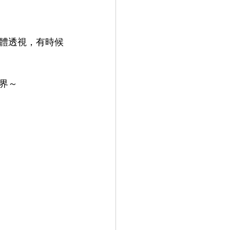
體透視，有時候
界～