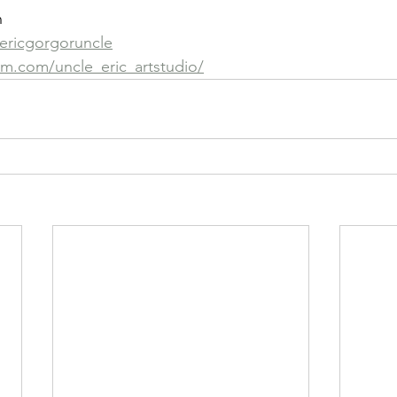
n 
ricgorgoruncle
am.com/uncle_eric_artstudio/