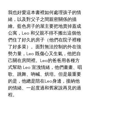
我也好愛這本書裡如何處理孩子的情
緒，以及對父子之間親密關係的描
繪。藍色房子的屋主要把地賣掉蓋成
公寓，Leo 和父親不得不搬出這個他
們住了好久的房子（他們在院子裡種
了好多菜）。面對無法控制的外在強
勢力量，Leo 既傷心又生氣，他把自
己關在房間裡。Leo的爸爸用各種方
式幫助 Leo 宣洩情緒，他們畫畫、唱
歌、跳舞、吶喊、烘培。但是最重要
的是，他總是陪在Leo身邊，接納他
的情緒、一起度過和舊家說再見的過
程。