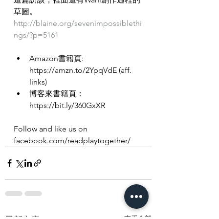
草圖。
http://blaine.org/sevenimpossiblethi
ngs/?p=5161
Amazon書籍頁: 
https://amzn.to/2YpqVdE (aff. 
links)
博客來書籍頁：
https://bit.ly/360GxXR
Follow and like us on 
facebook.com/readplaytogether/
查看全部