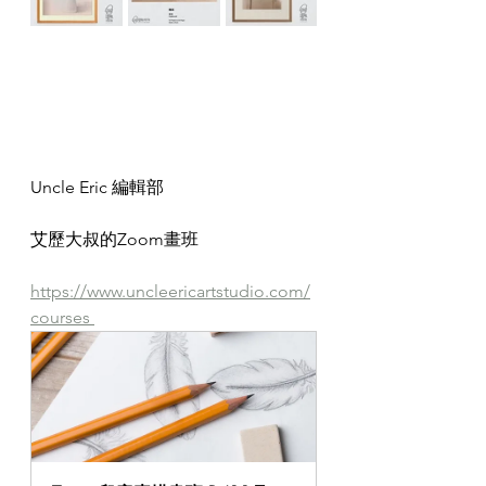
Uncle Eric 編輯部
艾歷大叔的Zoom畫班
https://www.uncleericartstudio.com/
courses 