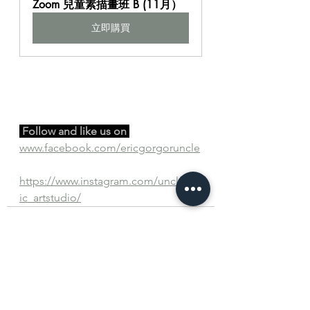
Zoom 兒童素描畫班 B (11月）
立即購買
 Follow and like us on 
www.facebook.com/ericgorgoruncle
https://www.instagram.com/uncle_er
ic_artstudio/
查看全部