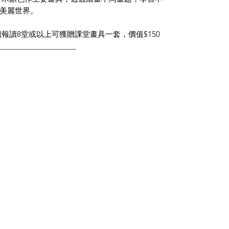
美麗世界。
生如連續報讀8堂或以上可獲贈課堂畫具一套，價值$150
___________________