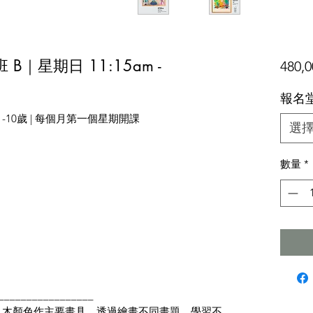
B｜星期日 11:15am -
480,
報名
m | 6 -10歲 | 每個月第一個星期開課
選
數量
*
_________________
 木顏色作主要畫具，透過繪畫不同畫題，學習不