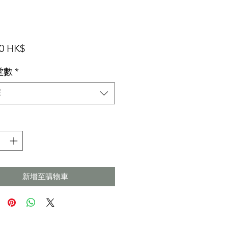
價
00 HK$
格
堂數
*
擇
新增至購物車